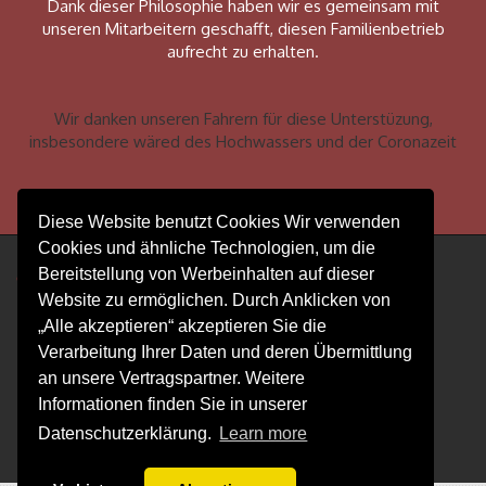
Dank dieser Philosophie haben wir es gemeinsam mit
unseren Mitarbeitern geschafft, diesen Familienbetrieb
aufrecht zu erhalten.
Wir danken unseren Fahrern für diese Unterstüzung,
insbesondere wäred des Hochwassers und der Coronazeit
Diese Website benutzt Cookies Wir verwenden
Cookies und ähnliche Technologien, um die
Bereitstellung von Werbeinhalten auf dieser
© 2004 - 2024 Spedition Timm GmbH
Website zu ermöglichen. Durch Anklicken von
» Königsbenden 7-9
„Alle akzeptieren“ akzeptieren Sie die
» 52249 Eschweiler
Verarbeitung Ihrer Daten und deren Übermittlung
» Büro: +49/2403/38632
an unsere Vertragspartner. Weitere
» Fax : +49/2403/37724
Informationen finden Sie in unserer
»
info@spedition-timm.de
Datenschutzerklärung.
Learn more